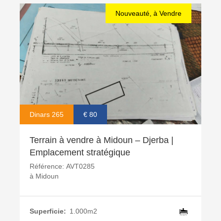
Nouveauté, à Vendre
Dinars 265
€ 80
Terrain à vendre à Midoun – Djerba |
Emplacement stratégique
Référence:
AVT0285
à
Midoun
Superficie:
1.000m2