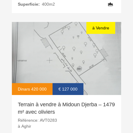
Superficie:
400m2
à Vendre
Dinars 420 000
€ 127 000
Terrain à vendre à Midoun Djerba – 1479
m² avec oliviers
Référence:
AVT0283
à
Aghir