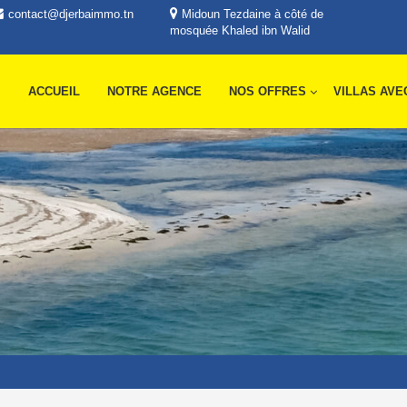
contact@djerbaimmo.tn
Midoun Tezdaine à côté de
mosquée Khaled ibn Walid
ACCUEIL
NOTRE AGENCE
NOS OFFRES
VILLAS AVE