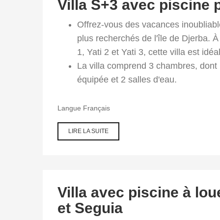
Villa S+3 avec piscine 
TEZDAINE
– DJERBA
Offrez-vous des vacances inoubliable
plus recherchés de l'île de Djerba. 
1, Yati 2 et Yati 3, cette villa est id
La villa comprend 3 chambres, dont u
équipée et 2 salles d'eau.
Langue
Français
LIRE LA SUITE
DE VILLA
S+3 AVEC
PISCINE
PRIVÉE À
LOUER À
TEZDAINE –
DJERBA |
Villa avec piscine à lo
DISPONIBLE
CET ÉTÉ
et Seguia