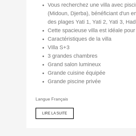
Vous recherchez une villa avec pisc
(Midoun, Djerba), bénéficiant d'un 
des plages Yati 1, Yati 2, Yati 3, Ha
Cette spacieuse villa est idéale pou
Caractéristiques de la villa
Villa S+3
3 grandes chambres
Grand salon lumineux
Grande cuisine équipée
Grande piscine privée
Langue
Français
LIRE LA SUITE
DE VILLA
AVEC
PISCINE À
LOUER À
DJERBA