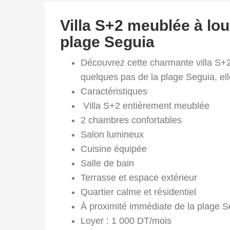
TEZDAINE
– À
Villa S+2 meublée à lou
QUELQUES
PAS DES
plage Seguia
PLAGES
YATI ET
SEGUIA
Découvrez cette charmante villa S+2
quelques pas de la plage Seguia, el
Caractéristiques
Villa S+2 entièrement meublée
2 chambres confortables
Salon lumineux
Cuisine équipée
Salle de bain
Terrasse et espace extérieur
Quartier calme et résidentiel
À proximité immédiate de la plage S
Loyer : 1 000 DT/mois