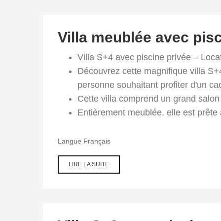
Villa meublée avec pisc
Villa S+4 avec piscine privée – Loca
Découvrez cette magnifique villa S+4
personne souhaitant profiter d'un cad
Cette villa comprend un grand salon
Entièrement meublée, elle est prête 
Langue
Français
LIRE LA SUITE
DE VILLA
MEUBLÉE
AVEC
PISCINE À
LOUER À
L'ANNÉE
À