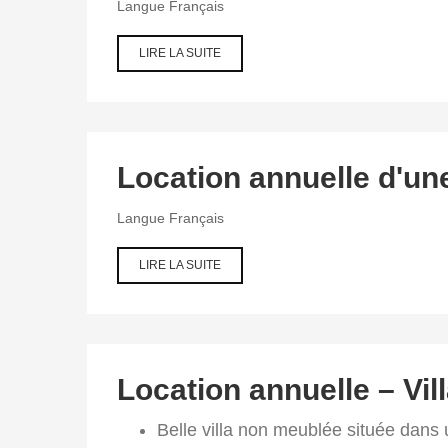
Langue
Français
LIRE LA SUITE
DE VILLAS
HAUT DE
GAMME
AVEC
PISCINES
PRIVÉES À
LOUER À
Location annuelle d'un
L'ANNÉE À
TEZDAINE
DJERBA –
Langue
Français
À
QUELQUES
PAS DE LA
LIRE LA SUITE
DE
PLAGE
LOCATION
ANNUELLE
D'UNE
VILLA
MEUBLÉE
S+3 À
Location annuelle – Vil
TEZDAINE
Belle villa non meublée située dans 