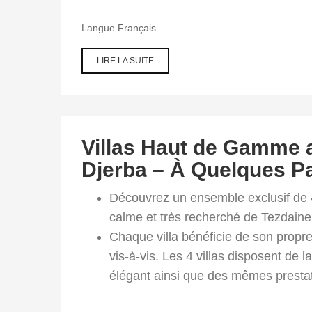
Langue
Français
LIRE LA SUITE
DE VILLA
S+2
MEUBLÉE
À LOUER À
L'ANNÉE À
TEZDAINE
DJERBA –
Villas Haut de Gamme a
À
QUELQUES
Djerba – À Quelques Pa
PAS DE LA
PLAGE
SEGUIA
Découvrez un ensemble exclusif de 4
calme et très recherché de Tezdaine
Chaque villa bénéficie de son propre 
vis-à-vis. Les 4 villas disposent de
élégant ainsi que des mêmes presta