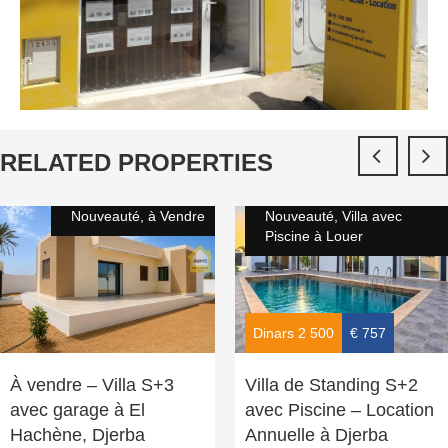
RELATED PROPERTIES
Nouveauté, à Vendre
Nouveauté, Villa avec
Piscine à Louer
Dinars 2 500
€ 757
À vendre – Villa S+3
Villa de Standing S+2
avec garage à El
avec Piscine – Location
Hachène, Djerba
Annuelle à Djerba