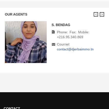
OUR AGENTS
S. BENDAG
M. BOUDHINA
Phone:
Phone:
Fax:
Fax:
Mobile:
Mobile:
+216.95.340.869
+216.95.340.869
Courriel:
Courriel:
contact@djerbaimmo.tn
direction@djerbaimmo.tn
CONTACT