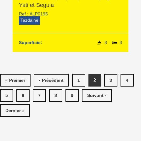
Yati et Seguia
Ref :
ALP0195
Tezdaine
Superficie:
3
3
PAGES
2
« Premier
‹ Précédent
1
3
4
5
6
7
8
9
Suivant ›
Dernier »