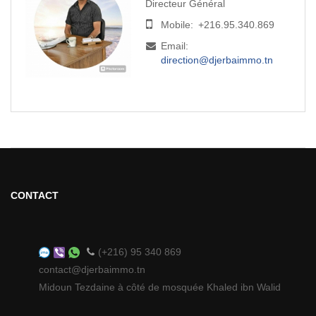
Directeur Général
Mobile:
+216.95.340.869
Email:
direction@djerbaimmo.tn
CONTACT
(+216) 95 340 869
contact@djerbaimmo.tn
Midoun Tezdaine à côté de mosquée Khaled ibn Walid