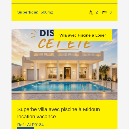
Superficie:
600m2
2
3
Villa avec Piscine à Louer
Superbe villa avec piscine à Midoun
location vacance
Ref :
ALP0184