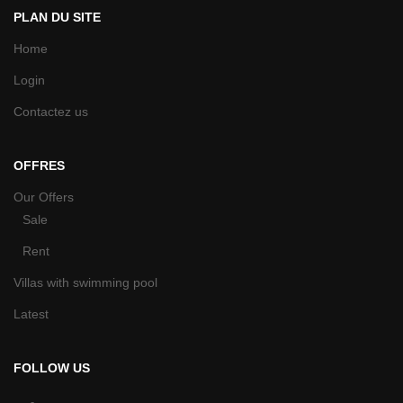
PLAN DU SITE
Home
Login
Contactez us
OFFRES
Our Offers
Sale
Rent
Villas with swimming pool
Latest
FOLLOW US