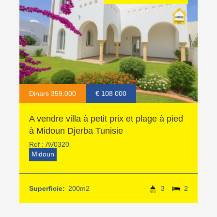
Dinars 359.000
€ 108 000
A vendre villa à petit prix et plage à pied
à Midoun Djerba Tunisie
Ref :
AV0320
Midoun
Superficie:
200m2
3
2