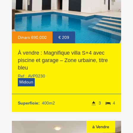
Dinars 690.000
€ 209
À vendre : Magnifique villa S+4 avec
piscine et garage – Zone urbaine, titre
bleu
Ref :
AVP0230
Midoun
Superficie:
400m2
3
4
à Vendre