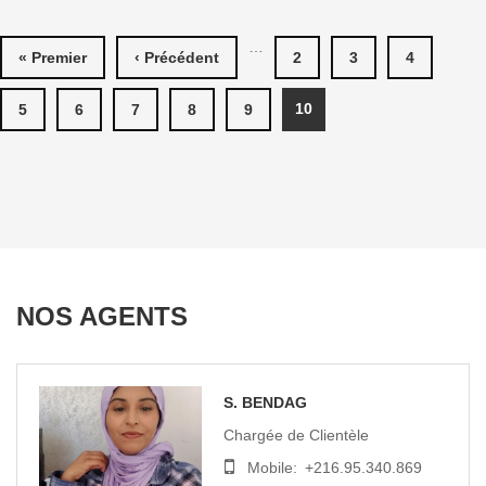
PAGES
…
« Premier
‹ Précédent
2
3
4
10
5
6
7
8
9
NOS AGENTS
S. BENDAG
Chargée de Clientèle
Mobile:
+216.95.340.869