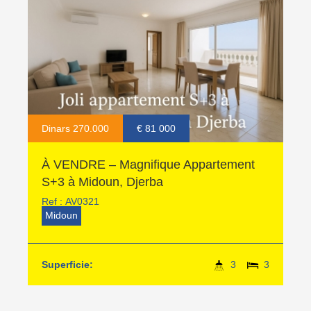
Dinars 270.000
€ 81 000
À VENDRE – Magnifique Appartement
S+3 à Midoun, Djerba
Ref :
AV0321
Midoun
Superficie:
3
3