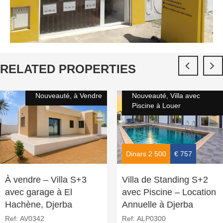
RELATED PROPERTIES
Nouveauté, à Vendre
Nouveauté, Villa avec
Piscine à Louer
Dinars 2 500
€ 757
À vendre – Villa S+3
Villa de Standing S+2
avec garage à El
avec Piscine – Location
Hachène, Djerba
Annuelle à Djerba
Ref:
AV0342
Ref:
ALP0300