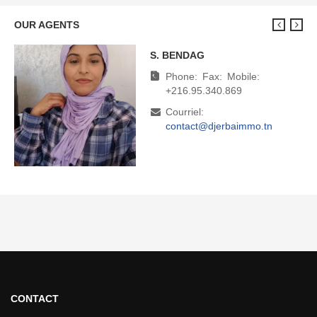
OUR AGENTS
S. BENDAG
M. BOUDHINA
Phone:
Phone:
Fax:
Fax:
Mobile:
Mobile:
+216.95.340.869
+216.95.340.869
Courriel:
Courriel:
contact@djerbaimmo.tn
direction@djerbaimmo.tn
CONTACT