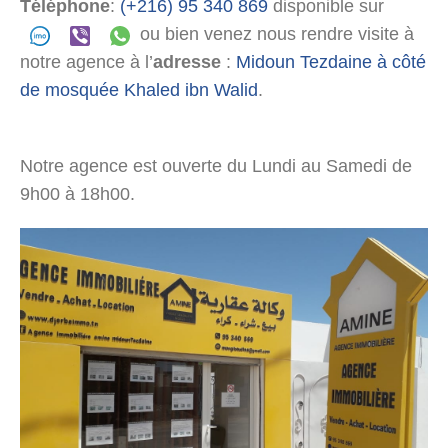
Téléphone
:
(+216) 95 340 869
disponible sur
ou bien venez nous rendre visite à
notre agence à l’
adresse
:
Midoun Tezdaine à côté
de mosquée Khaled ibn Walid
.
Notre agence est ouverte du Lundi au Samedi de
9h00 à 18h00.