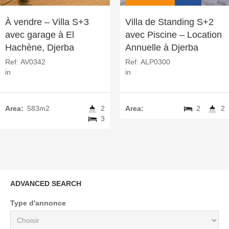
À vendre – Villa S+3
Villa de Standing S+2
avec garage à El
avec Piscine – Location
Hachène, Djerba
Annuelle à Djerba
Ref:
AV0342
Ref:
ALP0300
in
in
Area:
583m2
2
Area:
2
2
3
ADVANCED SEARCH
Type d'annonce