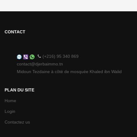
CONTACT
(+216) 95 340 869
contact@djerbaimmo.tn
Midoun Tezdaine à côté de mosquée Khaled ibn Walid
PLAN DU SITE
Home
Login
Contactez us