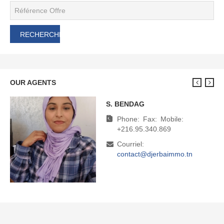
OUR AGENTS
S. BENDAG
M. BOUDHINA
Phone:
Phone:
Fax:
Fax:
Mobile:
Mobile:
+216.95.340.869
+216.95.340.869
Courriel:
Courriel:
contact@djerbaimmo.tn
direction@djerbaimmo.tn