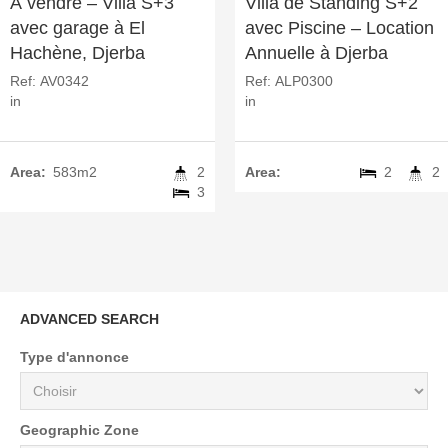
À vendre – Villa S+3
Villa de Standing S+2
avec garage à El
avec Piscine – Location
Hachène, Djerba
Annuelle à Djerba
Ref:
AV0342
Ref:
ALP0300
in
in
Area:
583m2
2
Area:
2
2
3
ADVANCED SEARCH
Type d'annonce
Geographic Zone