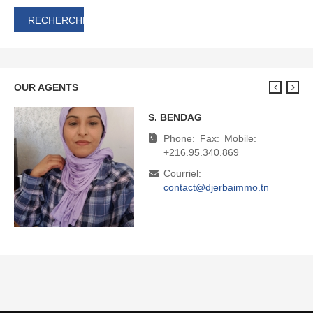
OUR AGENTS
S. BENDAG
M. BOUDHINA
Phone:
Phone:
Fax:
Fax:
Mobile:
Mobile:
+216.95.340.869
+216.95.340.869
Courriel:
Courriel:
contact@djerbaimmo.tn
direction@djerbaimmo.tn