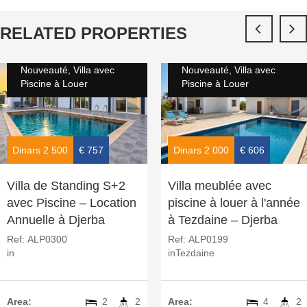
RELATED PROPERTIES
Nouveauté, Villa avec
Nouveauté, Villa avec
Piscine à Louer
Piscine à Louer
Dinars 2 500
€ 757
Dinars 2 000
€ 606
Villa de Standing S+2
Villa meublée avec
avec Piscine – Location
piscine à louer à l'année
Annuelle à Djerba
à Tezdaine – Djerba
Ref:
ALP0300
Ref:
ALP0199
in
in
Tezdaine
Area:
2
2
Area:
4
2