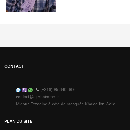
CONTACT
(+216) 95 340 869
contact@djerbaimmo.tn
Midoun Tezdaine à côté de mosquée Khaled ibn Walid
PLAN DU SITE