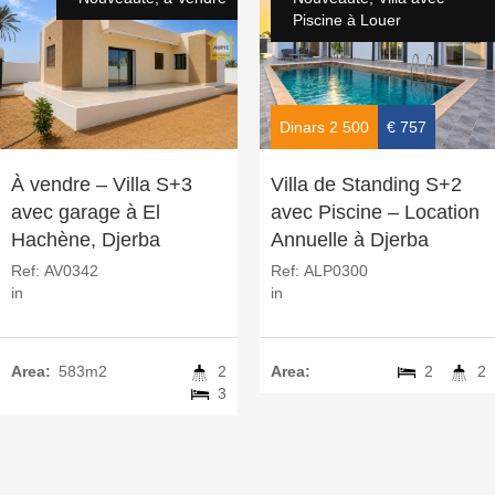
Piscine à Louer
Dinars 2 500
€ 757
À vendre – Villa S+3
Villa de Standing S+2
avec garage à El
avec Piscine – Location
Hachène, Djerba
Annuelle à Djerba
Ref:
AV0342
Ref:
ALP0300
in
in
Area:
583m2
2
Area:
2
2
3