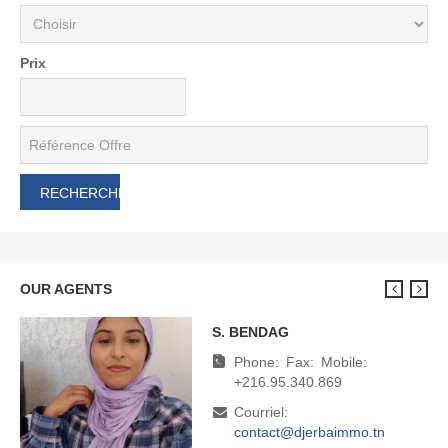
Prix
OUR AGENTS
S. BENDAG
M. BOUDHINA
Phone:
Phone:
Fax:
Fax:
Mobile:
Mobile:
+216.95.340.869
+216.95.340.869
Courriel:
Courriel:
contact@djerbaimmo.tn
direction@djerbaimmo.tn