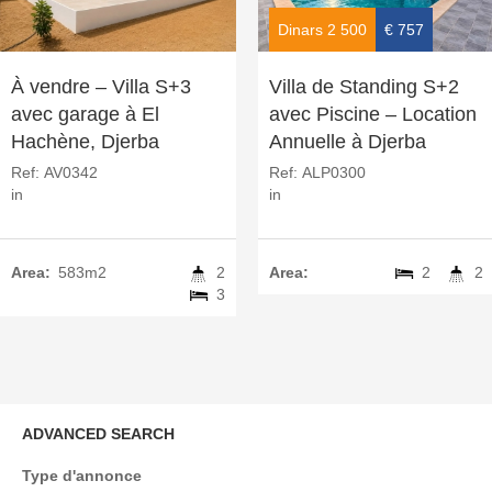
Dinars 2 500
€ 757
À vendre – Villa S+3
Villa de Standing S+2
avec garage à El
avec Piscine – Location
Hachène, Djerba
Annuelle à Djerba
Ref:
AV0342
Ref:
ALP0300
in
in
Area:
583m2
2
Area:
2
2
3
ADVANCED SEARCH
Type d'annonce