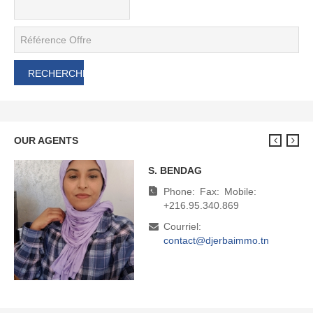
OUR AGENTS
S. BENDAG
M. BOUDHINA
Phone:
Phone:
Fax:
Fax:
Mobile:
Mobile:
+216.95.340.869
+216.95.340.869
Courriel:
Courriel:
contact@djerbaimmo.tn
direction@djerbaimmo.tn