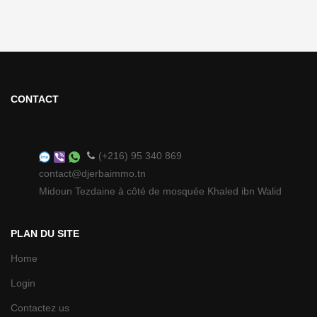
CONTACT
(+216) 95 340 869
contact@djerbaimmo.tn
Midoun Tezdaine à côté de mosquée Khaled ibn Walid
PLAN DU SITE
Home
Login
Contactez us